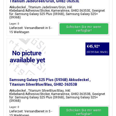
Titanium JadeGreen/Grün, GH82-36353E
Akkudeckel , Titanium JadeGreen/Grün, Inkl.
Klebeband/Adhesive/Sticker, Kameralinse, GH82-36353E, Geeignet
für: Samsung Galaxy S25 Plus (S936B), Samsung Galaxy S25+
(S936B)
Lager: 0
Schicken Sie mir wenn
Lieferzeit: Versandbereit in 5 -
verfügbar!
15 Werktagen
€45,92
*
(€37,95 Exkl. MwSt.)
Samsung Galaxy S25 Plus (S936B) Akkudeckel ,
Titanium SilverBlue/Blau, GH82-36353B
Akkudeckel , Titanium SilverBlue/Blau, Inkl.
Klebeband/Adhesive/Sticker, Kameralinse, GH82-36353B, Geeignet
für: Samsung Galaxy S25 Plus (S936B), Samsung Galaxy S25+
(S936B)
Lager: 0
Schicken Sie mir wenn
Lieferzeit: Versandbereit in 5 -
verfügbar!
15 Werktagen