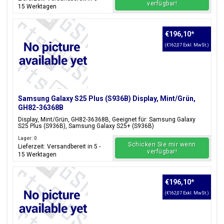
verfügbar!
15 Werktagen
€196,10
*
(€162,07 Exkl. MwSt.)
Samsung Galaxy S25 Plus (S936B) Display, Mint/Grün,
GH82-36368B
Display, Mint/Grün, GH82-36368B, Geeignet für: Samsung Galaxy
S25 Plus (S936B), Samsung Galaxy S25+ (S936B)
Lager: 0
Schicken Sie mir wenn
Lieferzeit: Versandbereit in 5 -
verfügbar!
15 Werktagen
€196,10
*
(€162,07 Exkl. MwSt.)