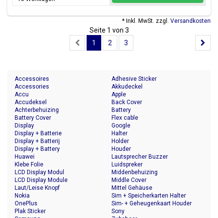
* Inkl. MwSt. zzgl.
Versandkosten
Seite 1 von 3
1
2
3
Accessoires
Adhesive Sticker
Accessories
Akkudeckel
Accu
Apple
Accudeksel
Back Cover
Achterbehuizing
Battery
Battery Cover
Flex cable
Display
Google
Display + Batterie
Halter
Display + Batterij
Holder
Display + Battery
Houder
Huawei
Lautsprecher Buzzer
Klebe Folie
Luidspreker
LCD Display Modul
Middenbehuizing
LCD Display Module
Middle Cover
Laut/Leise Knopf
Mittel Gehäuse
Nokia
Sim + Speicherkarten Halter
OnePlus
Sim- + Geheugenkaart Houder
Plak Sticker
Sony