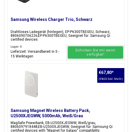
Samsung Wireless Charger Trio, Schwarz
Drahtloses Ladegerät (hinlegen), EP-P6300TBEGEU, Schwarz,
8806090706226;EP-P6300TBEGEU, Geeignet für: Samsung Qi
certified devices
Lager: 0
Schicken Sie mir wenn
Lieferzeit: Versandbereit in 5 -
verfügbar!
15 Werktagen
€67,80
*
(€56,03 Exkl. MwSt.)
Samsung Magnet Wireless Battery Pack,
U2500XJEGWW, 5000mAh, Weiß/Grau
MagSafe Powerbank, EB-U2500XJEGWW, Weiß/grau,
8806097918448;EB-U2500XJEGWW, Geeignet für: Samsung Qi
certified devices with "Magnet for Galaxy" compatibility