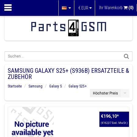
Ihr Warenkorb
(0)
€
EUR
SAMSUNG GALAXY S25+ (S936B) ERSATZTEILE &
ZUBEHÖR
Startseite
Samsung
Galaxy S
Galaxy S25+
Höchster Preis
€196,10
*
(€162,07 Exkl. MwSt.)