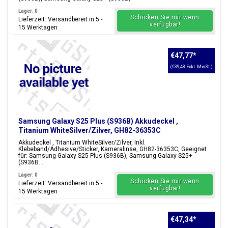
Lager: 0
Schicken Sie mir wenn
Lieferzeit: Versandbereit in 5 -
verfügbar!
15 Werktagen
€47,77
*
(€39,48 Exkl. MwSt.)
Samsung Galaxy S25 Plus (S936B) Akkudeckel ,
Titanium WhiteSilver/Zilver, GH82-36353C
Akkudeckel , Titanium WhiteSilver/Zilver, Inkl.
Klebeband/Adhesive/Sticker, Kameralinse, GH82-36353C, Geeignet
für: Samsung Galaxy S25 Plus (S936B), Samsung Galaxy S25+
(S936B...
Lager: 0
Schicken Sie mir wenn
Lieferzeit: Versandbereit in 5 -
verfügbar!
15 Werktagen
€47,34
*