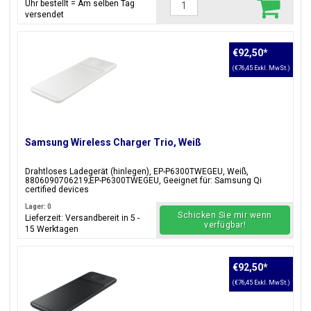
Uhr bestellt = Am selben Tag
versendet
€92,50
*
(€76,45 Exkl. MwSt.)
Samsung Wireless Charger Trio, Weiß
Drahtloses Ladegerät (hinlegen), EP-P6300TWEGEU, Weiß,
8806090706219;EP-P6300TWEGEU, Geeignet für: Samsung Qi
certified devices
Lager: 0
Schicken Sie mir wenn
Lieferzeit: Versandbereit in 5 -
verfügbar!
15 Werktagen
€92,50
*
(€76,45 Exkl. MwSt.)