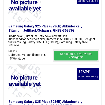
(€39,12 Exkl. MwSt.)
Samsung Galaxy S25 Plus (S936B) Akkudeckel ,
Titanium JetBlack/Schwarz, GH82-36353G
Akkudeckel , Titanium JetBlack/Schwarz, Inkl.
Klebeband/Adhesive/Sticker, Kameralinse, GH82-36353G, Geeignet
für: Samsung Galaxy S25 Plus (S936B), Samsung Galaxy S25+
(S936B)
Lager: 0
Schicken Sie mir wenn
Lieferzeit: Versandbereit in 5 -
verfügbar!
15 Werktagen
€47,34
*
(€39,12 Exkl. MwSt.)
Samsung Galaxy S25 Plus (S936B) Akkudeckel ,