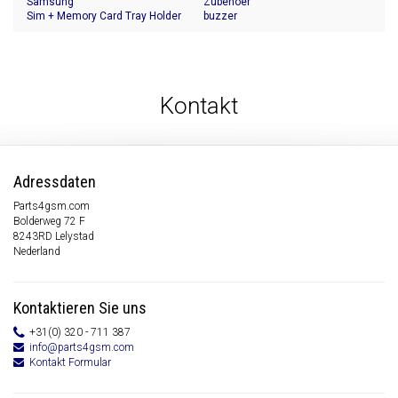
Samsung
Zubehoer
Sim + Memory Card Tray Holder
buzzer
Kontakt
Adressdaten
Parts4gsm.com
Bolderweg 72 F
8243RD Lelystad
Nederland
Kontaktieren Sie uns
+31(0) 320 - 711 387
info@parts4gsm.com
Kontakt Formular