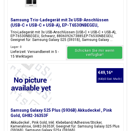
Samsung Trio-Ladegerät mit 3x USB-Anschlüssen
(USB-C + USB-C + USB-A), EP-T6530NBEGEU,
65W/25W/15W, Schwarz, Blisterverpackung,
Trio-Ladegerät mit 3x USB-Anschlüssen (USB-C + USB-C + USB-A),
8806092673885;EP-T6530NBEGEU
EP-T6530NBEGEU, Schwarz, 8806092673885;EP-T6530NBEGEU,
Geeignet für: Samsung Galaxy S25 (S931B), Samsung Galaxy ...
Lager: 0
Schicken Sie mir wenn
Lieferzeit: Versandbereit in 5 -
verfügbar!
15 Werktagen
€49,16
*
(€40,63 Exkl. MwSt.)
Samsung Galaxy S25 Plus (S936B) Akkudeckel , Pink
Gold, GH82-36353F
Akkudeckel , Pink Gold, Inkl. Klebeband/Adhesive/Sticker,
Kameralinse, GH82-36353F, Geeignet für: Samsung Galaxy S25 Plus
(S936B), Samsung Galaxy S25+ (S936B)