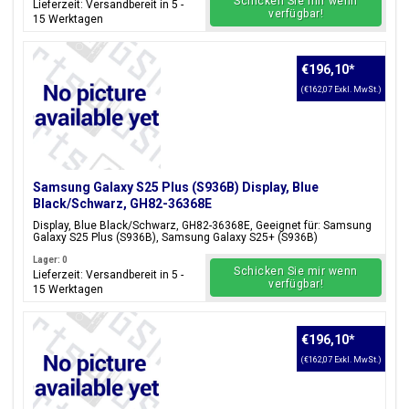
Schicken Sie mir wenn
Lieferzeit: Versandbereit in 5 -
verfügbar!
15 Werktagen
€196,10
*
(€162,07 Exkl. MwSt.)
Samsung Galaxy S25 Plus (S936B) Display, Blue
Black/Schwarz, GH82-36368E
Display, Blue Black/Schwarz, GH82-36368E, Geeignet für: Samsung
Galaxy S25 Plus (S936B), Samsung Galaxy S25+ (S936B)
Lager: 0
Schicken Sie mir wenn
Lieferzeit: Versandbereit in 5 -
verfügbar!
15 Werktagen
€196,10
*
(€162,07 Exkl. MwSt.)