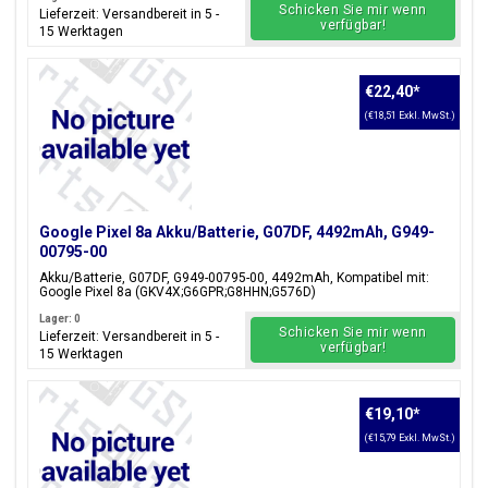
Schicken Sie mir wenn
Lieferzeit: Versandbereit in 5 -
verfügbar!
15 Werktagen
€22,40
*
(€18,51 Exkl. MwSt.)
Google Pixel 8a Akku/Batterie, G07DF, 4492mAh, G949-
00795-00
Akku/Batterie, G07DF, G949-00795-00, 4492mAh, Kompatibel mit:
Google Pixel 8a (GKV4X;G6GPR;G8HHN;G576D)
Lager: 0
Schicken Sie mir wenn
Lieferzeit: Versandbereit in 5 -
verfügbar!
15 Werktagen
€19,10
*
(€15,79 Exkl. MwSt.)