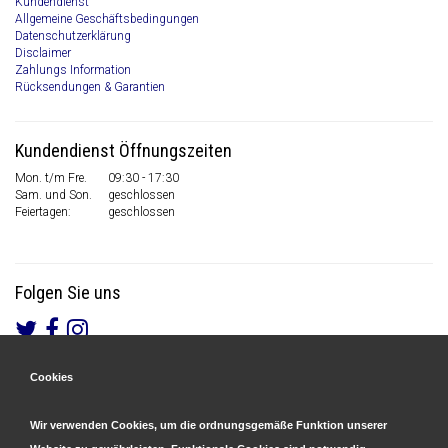
Kundendienst
Allgemeine Geschäftsbedingungen
Datenschutzerklärung
Disclaimer
Zahlungs Information
Rücksendungen & Garantien
Kundendienst Öffnungszeiten
Mon. t/m Fre.
09:30 - 17:30
Sam. und Son.
geschlossen
Feiertagen:
geschlossen
Folgen Sie uns
Cookies
Gesicherte Zahlungen
&
Schnelle Lieferung
Wir verwenden Cookies, um die ordnungsgemäße Funktion unserer