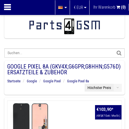
Ihr Warenkorb
(0)
€
EUR
GOOGLE PIXEL 8A (GKV4X;G6GPR;G8HHN;G576D)
ERSATZTEILE & ZUBEHÖR
Startseite
Google
Google Pixel
Google Pixel 8a
Höchster Preis
€103,90
*
(€85,87 Exkl. MwSt.)