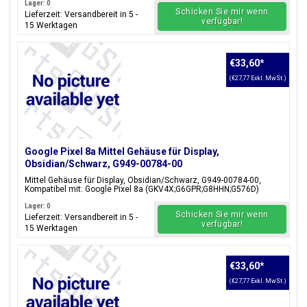
Lager: 0
Schicken Sie mir wenn
Lieferzeit: Versandbereit in 5 -
verfügbar!
15 Werktagen
€33,60
*
(€27,77 Exkl. MwSt.)
Google Pixel 8a Mittel Gehäuse für Display,
Obsidian/Schwarz, G949-00784-00
Mittel Gehäuse für Display, Obsidian/Schwarz, G949-00784-00,
Kompatibel mit: Google Pixel 8a (GKV4X;G6GPR;G8HHN;G576D)
Lager: 0
Schicken Sie mir wenn
Lieferzeit: Versandbereit in 5 -
verfügbar!
15 Werktagen
€33,60
*
(€27,77 Exkl. MwSt.)