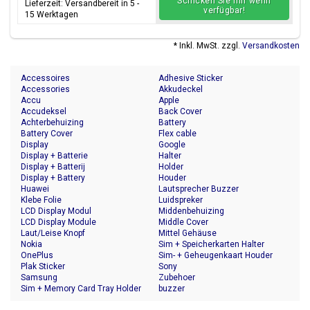
Schicken Sie mir wenn
Lieferzeit: Versandbereit in 5 -
verfügbar!
15 Werktagen
* Inkl. MwSt. zzgl.
Versandkosten
Accessoires
Adhesive Sticker
Accessories
Akkudeckel
Accu
Apple
Accudeksel
Back Cover
Achterbehuizing
Battery
Battery Cover
Flex cable
Display
Google
Display + Batterie
Halter
Display + Batterij
Holder
Display + Battery
Houder
Huawei
Lautsprecher Buzzer
Klebe Folie
Luidspreker
LCD Display Modul
Middenbehuizing
LCD Display Module
Middle Cover
Laut/Leise Knopf
Mittel Gehäuse
Nokia
Sim + Speicherkarten Halter
OnePlus
Sim- + Geheugenkaart Houder
Plak Sticker
Sony
Samsung
Zubehoer
Sim + Memory Card Tray Holder
buzzer