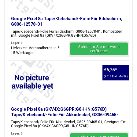
Google Pixel 8a Tape/Klebeband/-Folie Für Bildschirm,
G806-12578-01
Tape/Klebeband/-Folie Für Bildschirm, G806-12578-01, Kompatibel
mit: Google Pixel 8a (GKV4X;G6GPR;G8HHN;G576D)
Lager: 0
Schicken Sie mir wenn
Lieferzeit: Versandbereit in 5 -
verfügbar!
15 Werktagen
€6,25
*
(€5,17 Exkl. MwSt.)
Google Pixel 8a (GKV4X;G6GPR;G8HHN;G576D)
Tape/Klebeband/-Folie Für Akkudeckel, G806-09465-
01
Tape/Klebeband/-Folie Für Akkudeckel, G806-09465-01, Geeignet für:
Google Pixel 8a (GKV4X;G6GPR;G8HHN;G576D)
Lager: 0