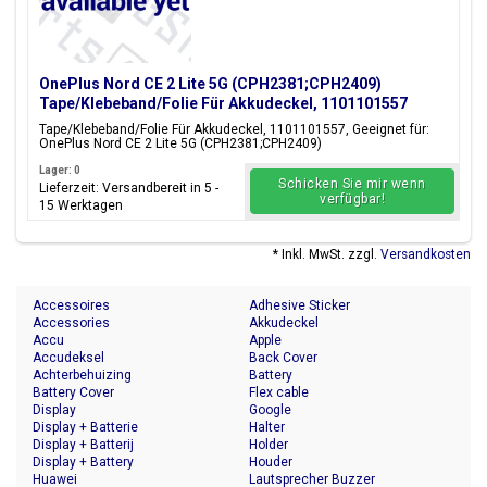
OnePlus Nord CE 2 Lite 5G (CPH2381;CPH2409)
Tape/Klebeband/Folie Für Akkudeckel, 1101101557
Tape/Klebeband/Folie Für Akkudeckel, 1101101557, Geeignet für:
OnePlus Nord CE 2 Lite 5G (CPH2381;CPH2409)
Lager: 0
Schicken Sie mir wenn
Lieferzeit: Versandbereit in 5 -
verfügbar!
15 Werktagen
* Inkl. MwSt. zzgl.
Versandkosten
Accessoires
Adhesive Sticker
Accessories
Akkudeckel
Accu
Apple
Accudeksel
Back Cover
Achterbehuizing
Battery
Battery Cover
Flex cable
Display
Google
Display + Batterie
Halter
Display + Batterij
Holder
Display + Battery
Houder
Huawei
Lautsprecher Buzzer