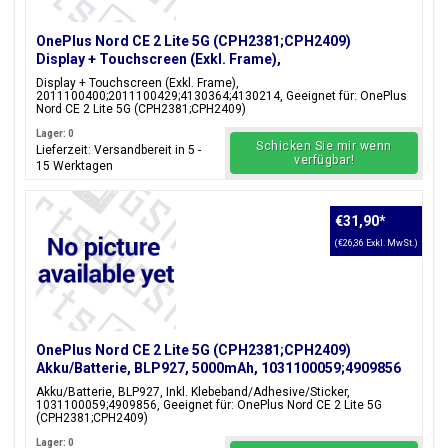
OnePlus Nord CE 2 Lite 5G (CPH2381;CPH2409)
Display + Touchscreen (Exkl. Frame),
2011100400;2011100429;4130364;4130214
Display + Touchscreen (Exkl. Frame),
2011100400;2011100429;4130364;4130214, Geeignet für: OnePlus
Nord CE 2 Lite 5G (CPH2381;CPH2409)
Lager: 0
Schicken Sie mir wenn
Lieferzeit: Versandbereit in 5 -
verfügbar!
15 Werktagen
€31,90
*
(€26,36 Exkl. MwSt.)
OnePlus Nord CE 2 Lite 5G (CPH2381;CPH2409)
Akku/Batterie, BLP927, 5000mAh, 1031100059;4909856
Akku/Batterie, BLP927, Inkl. Klebeband/Adhesive/Sticker,
1031100059;4909856, Geeignet für: OnePlus Nord CE 2 Lite 5G
(CPH2381;CPH2409)
Lager: 0