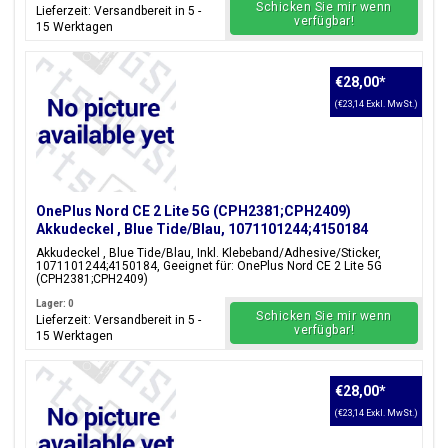
Schicken Sie mir wenn
Lieferzeit: Versandbereit in 5 -
verfügbar!
15 Werktagen
€28,00
*
(€23,14 Exkl. MwSt.)
OnePlus Nord CE 2 Lite 5G (CPH2381;CPH2409)
Akkudeckel , Blue Tide/Blau, 1071101244;4150184
Akkudeckel , Blue Tide/Blau, Inkl. Klebeband/Adhesive/Sticker,
1071101244;4150184, Geeignet für: OnePlus Nord CE 2 Lite 5G
(CPH2381;CPH2409)
Lager: 0
Schicken Sie mir wenn
Lieferzeit: Versandbereit in 5 -
verfügbar!
15 Werktagen
€28,00
*
(€23,14 Exkl. MwSt.)