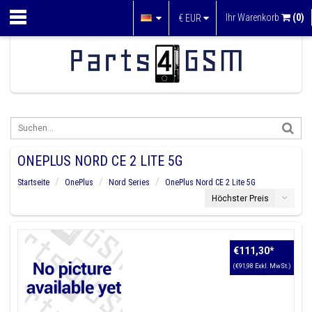
Ihr Warenkorb
(0)
€
EUR
ONEPLUS NORD CE 2 LITE 5G
Startseite
OnePlus
Nord Series
OnePlus Nord CE 2 Lite 5G
Höchster Preis
€111,30
*
(€91,98 Exkl. MwSt.)