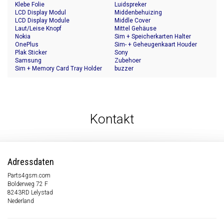
Klebe Folie
Luidspreker
LCD Display Modul
Middenbehuizing
LCD Display Module
Middle Cover
Laut/Leise Knopf
Mittel Gehäuse
Nokia
Sim + Speicherkarten Halter
OnePlus
Sim- + Geheugenkaart Houder
Plak Sticker
Sony
Samsung
Zubehoer
Sim + Memory Card Tray Holder
buzzer
Kontakt
Adressdaten
Parts4gsm.com
Bolderweg 72 F
8243RD Lelystad
Nederland