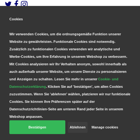
Cookies
Gesicherte Zahlungen
&
Schnelle Lieferung
Wir verwenden Cookies, um die ordnungsgemäße Funktion unserer
Website zu gewährleisten. Funktionale Cookies sind notwendig.
Zusätzlich zu funktionalen Cookies verwenden wir analytische und
Werbe-Cookies, um Ihre Erfahrung in unserem Webshop zu verbessern.
Mit Cookies analysieren wir Ihr Verhalten anonym, sowohl innerhalb als
auch außerhalb unserer Website, um unsere Dienste zu personalisieren
und Anzeigen zu schalten. Lesen Sie mehr in unserer
Cookie- und
Datenschutzerklärung
. Klicken Sie auf 'bestätigen', um allen Cookies
zuzustimmen. Wenn Sie 'ablehnen' wählen, platzieren wir nur funktionale
Cookies. Sie können Ihre Präferenzen später auf der
Datenschutzrichtlinien-Seite am unteren Rand jeder Seite in unserem
Webshop anpassen.
Bestätigen
Ablehnen
Manage cookies
© Copyright 2026 Parts4GSM - Design by
Webdinge.nl
Parts4GSM
word beoordeeld met
9,9
/
10
(
2541
Bewertungen) bij
Kiyoh.nl