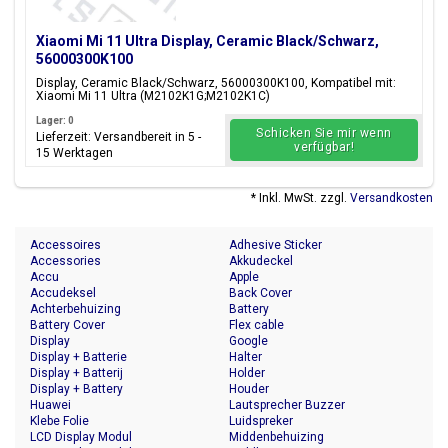
Xiaomi Mi 11 Ultra Display, Ceramic Black/Schwarz,
56000300K100
Display, Ceramic Black/Schwarz, 56000300K100, Kompatibel mit:
Xiaomi Mi 11 Ultra (M2102K1G;M2102K1C)
Lager: 0
Schicken Sie mir wenn
Lieferzeit: Versandbereit in 5 -
verfügbar!
15 Werktagen
* Inkl. MwSt. zzgl.
Versandkosten
Accessoires
Adhesive Sticker
Accessories
Akkudeckel
Accu
Apple
Accudeksel
Back Cover
Achterbehuizing
Battery
Battery Cover
Flex cable
Display
Google
Display + Batterie
Halter
Display + Batterij
Holder
Display + Battery
Houder
Huawei
Lautsprecher Buzzer
Klebe Folie
Luidspreker
LCD Display Modul
Middenbehuizing