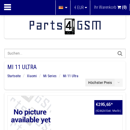
Ihr Warenkorb
(0)
€
EUR
MI 11 ULTRA
Startseite
Xiaomi
Mi Series
Mi 11 Ultra
Höchster Preis
€295,65
*
(€244,34 Exkl. MwSt.)