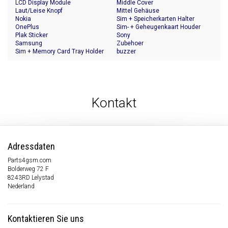
LCD Display Module
Middle Cover
Laut/Leise Knopf
Mittel Gehäuse
Nokia
Sim + Speicherkarten Halter
OnePlus
Sim- + Geheugenkaart Houder
Plak Sticker
Sony
Samsung
Zubehoer
Sim + Memory Card Tray Holder
buzzer
Kontakt
Adressdaten
Parts4gsm.com
Bolderweg 72 F
8243RD Lelystad
Nederland
Kontaktieren Sie uns