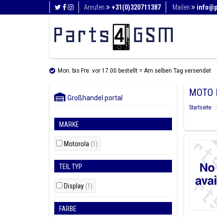
Anrufen
+31(0)320711387
Mailen
info@
Mon. bis Fre. vor 17.00 bestellt = Am selben Tag versendet
MOTO 
Großhandel portal
Startseite
MARKE
Motorola
(1)
TEIL TYP
Display
(1)
FARBE