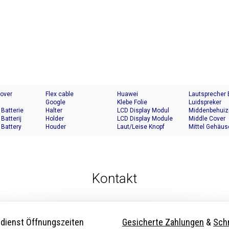
Cover
Flex cable
Huawei
Lautsprecher
Google
Klebe Folie
Luidspreker
 Batterie
Halter
LCD Display Modul
Middenbehuiz
 Batterij
Holder
LCD Display Module
Middle Cover
 Battery
Houder
Laut/Leise Knopf
Mittel Gehäus
Kontakt
dienst Öffnungszeiten
Gesicherte Zahlungen
&
Schn