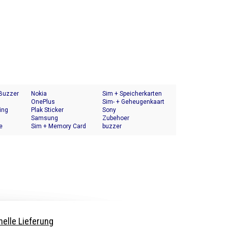
 Buzzer
Nokia
Sim + Speicherkarten
OnePlus
Halter
Sim- + Geheugenkaart
ing
Plak Sticker
Houder
Sony
Samsung
Zubehoer
e
Sim + Memory Card
buzzer
Tray Holder
elle Lieferung