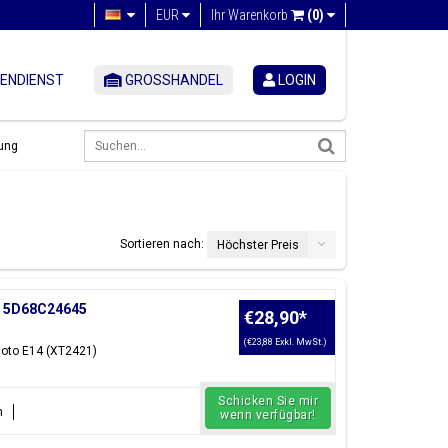
EUR
Ihr Warenkorb
(0)
ENDIENST
GROSSHANDEL
LOGIN
ung
Sortieren nach:
Höchster Preis
, 5D68C24645
€28,90
*
(€23,88 Exkl. MwSt.)
Moto E14 (XT2421)
Schicken Sie mir
n
wenn verfügbar!