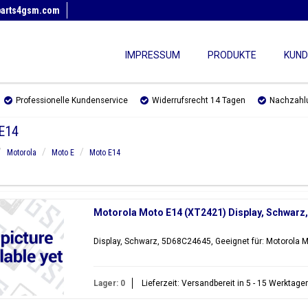
parts4gsm.com
IMPRESSUM
PRODUKTE
KUND
Professionelle Kundenservice
Widerrufsrecht 14 Tagen
Nachzahl
E14
Motorola
Moto E
Moto E14
Motorola Moto E14 (XT2421) Display, Schwarz
Display, Schwarz, 5D68C24645, Geeignet für: Motorola 
Lager: 0
Lieferzeit: Versandbereit in 5 - 15 Werktage