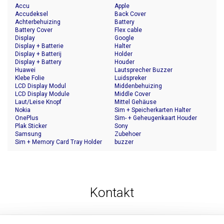
Accu
Apple
Accudeksel
Back Cover
Achterbehuizing
Battery
Battery Cover
Flex cable
Display
Google
Display + Batterie
Halter
Display + Batterij
Holder
Display + Battery
Houder
Huawei
Lautsprecher Buzzer
Klebe Folie
Luidspreker
LCD Display Modul
Middenbehuizing
LCD Display Module
Middle Cover
Laut/Leise Knopf
Mittel Gehäuse
Nokia
Sim + Speicherkarten Halter
OnePlus
Sim- + Geheugenkaart Houder
Plak Sticker
Sony
Samsung
Zubehoer
Sim + Memory Card Tray Holder
buzzer
Kontakt