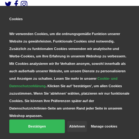
Cookies
Gesicherte Zahlungen
&
Schnelle Lieferung
Wir verwenden Cookies, um die ordnungsgemäße Funktion unserer
Website zu gewährleisten. Funktionale Cookies sind notwendig.
Zusätzlich zu funktionalen Cookies verwenden wir analytische und
Werbe-Cookies, um Ihre Erfahrung in unserem Webshop zu verbessern.
Mit Cookies analysieren wir Ihr Verhalten anonym, sowohl innerhalb als
auch außerhalb unserer Website, um unsere Dienste zu personalisieren
und Anzeigen zu schalten. Lesen Sie mehr in unserer
Cookie- und
Datenschutzerklärung
. Klicken Sie auf 'bestätigen', um allen Cookies
zuzustimmen. Wenn Sie 'ablehnen' wählen, platzieren wir nur funktionale
Cookies. Sie können Ihre Präferenzen später auf der
Datenschutzrichtlinien-Seite am unteren Rand jeder Seite in unserem
Webshop anpassen.
Bestätigen
Ablehnen
Manage cookies
© Copyright 2026 Parts4GSM - Design by
Webdinge.nl
Parts4GSM
word beoordeeld met
9,9
/
10
(
2541
Bewertungen) bij
Kiyoh.nl