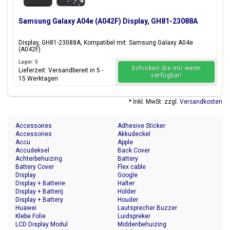
Samsung Galaxy A04e (A042F) Display, GH81-23088A
Display, GH81-23088A, Kompatibel mit: Samsung Galaxy A04e
(A042F)
Lager: 0
Schicken Sie mir wenn
Lieferzeit: Versandbereit in 5 -
verfügbar!
15 Werktagen
* Inkl. MwSt. zzgl.
Versandkosten
Accessoires
Adhesive Sticker
Accessories
Akkudeckel
Accu
Apple
Accudeksel
Back Cover
Achterbehuizing
Battery
Battery Cover
Flex cable
Display
Google
Display + Batterie
Halter
Display + Batterij
Holder
Display + Battery
Houder
Huawei
Lautsprecher Buzzer
Klebe Folie
Luidspreker
LCD Display Modul
Middenbehuizing