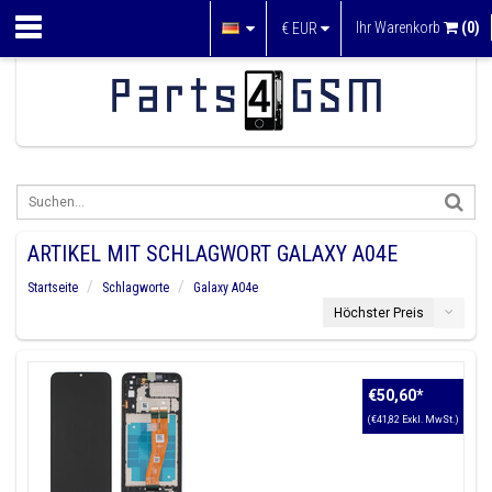
Ihr Warenkorb
(0)
€
EUR
ARTIKEL MIT SCHLAGWORT GALAXY A04E
Startseite
Schlagworte
Galaxy A04e
Höchster Preis
€50,60
*
(€41,82 Exkl. MwSt.)