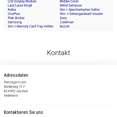
LCD Display Module
Middle Cover
Laut/Leise Knopf
Mittel Gehäuse
Nokia
Sim + Speicherkarten Halter
OnePlus
Sim- + Geheugenkaart Houder
Plak Sticker
Sony
Samsung
Zubehoer
Sim + Memory Card Tray Holder
buzzer
Kontakt
Adressdaten
Parts4gsm.com
Bolderweg 72 F
8243RD Lelystad
Nederland
Kontaktieren Sie uns