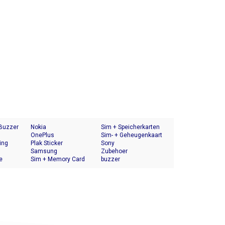
 Buzzer
Nokia
Sim + Speicherkarten
OnePlus
Halter
Sim- + Geheugenkaart
ing
Plak Sticker
Houder
Sony
Samsung
Zubehoer
e
Sim + Memory Card
buzzer
Tray Holder