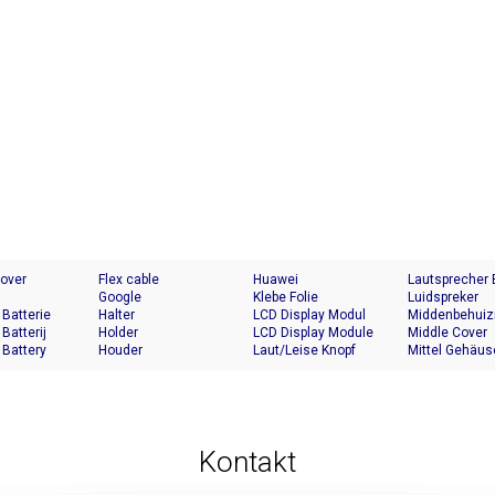
Cover
Flex cable
Huawei
Lautsprecher
Google
Klebe Folie
Luidspreker
 Batterie
Halter
LCD Display Modul
Middenbehuiz
 Batterij
Holder
LCD Display Module
Middle Cover
 Battery
Houder
Laut/Leise Knopf
Mittel Gehäus
Kontakt