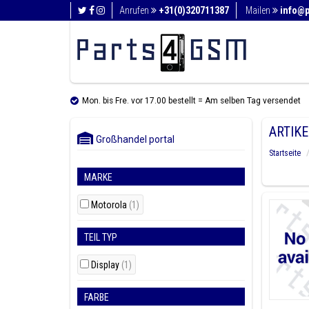
Anrufen
+31(0)320711387
Mailen
info@
Mon. bis Fre. vor 17.00 bestellt = Am selben Tag versendet
ARTIK
Großhandel portal
Startseite
MARKE
Motorola
(1)
TEIL TYP
Display
(1)
FARBE