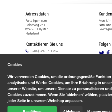
Adressdaten
Kunden
Parts4gsm.com
Mon. t/m 
Bolderweg 72 F
Sam. und 
8243RD Lelystad
Feiertagen
Nederland
Kontaktieren Sie uns
Folgen 
+31(0) 320 - 711 387
info@parts4gsm.com
Kontakt Formular
Cookies
Informationen
Wir verwenden Cookies, um die ordnungsgemäße Funktion un
Kundendienst
Allgemeine Geschäftsbedingungen
analytische und Werbe-Cookies, um Ihre Erfahrung in unser
Datenschutzerklärung
unserer Website, um unsere Dienste zu personalisieren und
Disclaimer
Zahlungs Information
Cookies zuzustimmen. Wenn Sie 'ablehnen' wählen, platziere
Rücksendungen & Garantien
jeder Seite in unserem Webshop anpassen.
Bestätigen
Ablehnen
Manage cooki