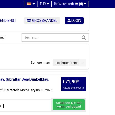
EUR
Ihr Warenkorb
(0)
ENDIENST
GROSSHANDEL
LOGIN
ung
Sortieren nach:
Höchster Preis
y, Gibraltar Sea/Dunkelblau,
€71,90
*
(€59,42 Exkl. MwSt.)
 für: Motorola Moto G Stylus 5G 2025
Schicken Sie mir
n
wenn verfügbar!