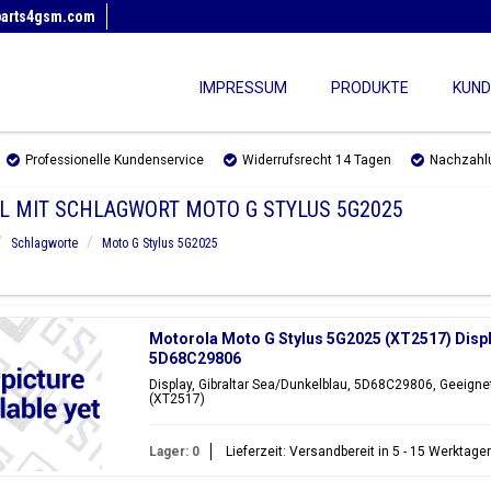
parts4gsm.com
IMPRESSUM
PRODUKTE
KUND
Professionelle Kundenservice
Widerrufsrecht 14 Tagen
Nachzahl
EL MIT SCHLAGWORT MOTO G STYLUS 5G2025
Schlagworte
Moto G Stylus 5G2025
Motorola Moto G Stylus 5G2025 (XT2517) Displa
5D68C29806
Display, Gibraltar Sea/Dunkelblau, 5D68C29806, Geeignet
(XT2517)
Lager: 0
Lieferzeit: Versandbereit in 5 - 15 Werktage